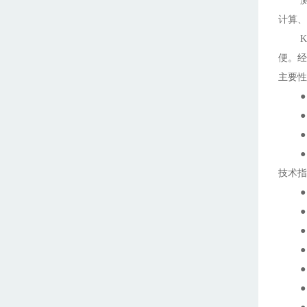
计算、
K
便。经
主要性
技术指