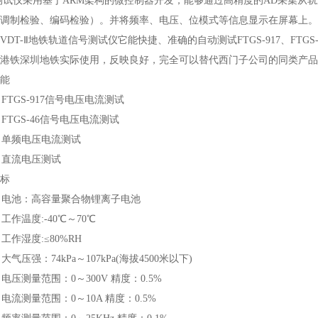
测试仪采用基于
ARM架构的微控制器开发，能够通过高精度的AD采集从
调制检验、编码检验）。并将频率、电压、位模式等信息显示在屏幕上。
VDT-Ⅱ地铁
轨道信号测试仪它能快捷、准确的自动测试
FTGS-917、
港铁深圳地铁实际使用，反映良好，完全可以替代西门子公司的同类产品
能
● FTGS-917信号电压电流测试
● FTGS-46信号电压电流测试
● 单频电压电流测试
● 直流电压测试
标
● 电池：高容量聚合物锂离子电池
●
工作温度
:-40℃～70℃
●
工作湿度
:≤80%RH
●
大气压强：
74kPa～107kPa(海拔4500米以下)
●
电压测量范围：
0～300V
精度：
0.5%
●
电流测量范围：
0～10A
精度：
0.5%