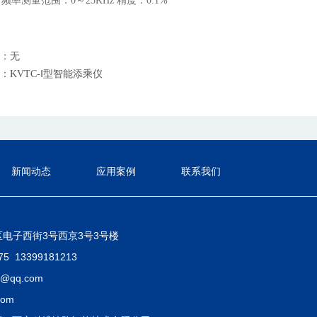
●
频率测量范围：
0～25KHz
精度：
0.1%
：无
：
KVTC-Ⅰ型智能添乘仪
新闻动态
应用案例
联系我们
电子西街3号西京3号3号楼
675
13399181213
@qq.com
com