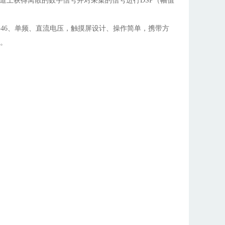
轨道上获得离散的数字信号并对采集的信号进行DSP（幅值
FTGS-46、单频、直流电压，触摸屏设计、操作简单，携带方
。