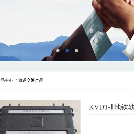
产品中心
∷
轨道交通产品
KVDT-Ⅱ地